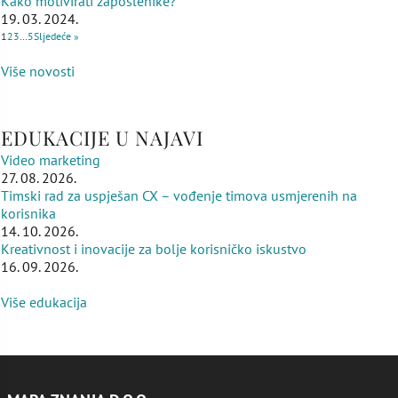
Kako motivirati zaposlenike?
19. 03. 2024.
1
2
3
…
5
Sljedeće »
Više novosti
EDUKACIJE U NAJAVI
Video marketing
27. 08. 2026.
Timski rad za uspješan CX – vođenje timova usmjerenih na
korisnika
14. 10. 2026.
Kreativnost i inovacije za bolje korisničko iskustvo
16. 09. 2026.
Više edukacija