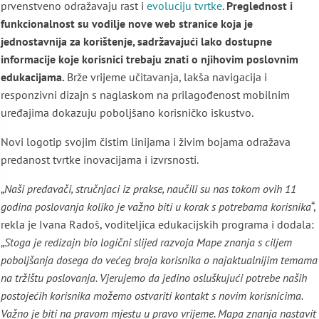
prvenstveno odražavaju rast i
evoluciju tvrtke
.
Preglednost i
funkcionalnost su vodilje nove web stranice koja je
jednostavnija za korištenje, sadržavajući lako dostupne
informacije koje korisnici trebaju znati o njihovim poslovnim
edukacijama.
Brže vrijeme učitavanja, lakša navigacija i
responzivni dizajn s naglaskom na prilagođenost mobilnim
uređajima dokazuju poboljšano korisničko iskustvo.
Novi logotip svojim čistim linijama i živim bojama odražava
predanost tvrtke inovacijama i izvrsnosti.
„
Naši predavači, stručnjaci iz prakse, naučili su nas tokom ovih 11
godina poslovanja koliko je važno biti u korak s potrebama korisnika
“,
rekla je Ivana Radoš, voditeljica edukacijskih programa i dodala:
„
Stoga je redizajn bio logični slijed razvoja Mape znanja s ciljem
poboljšanja dosega do većeg broja korisnika o najaktualnijim temama
na tržištu poslovanja. Vjerujemo da jedino osluškujući potrebe naših
postojećih korisnika možemo ostvariti kontakt s novim korisnicima.
Važno je biti na pravom mjestu u pravo vrijeme. Mapa znanja nastavit