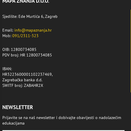
MAPA ZNANJA D.O.O.
Sjedište: Ede Murtića 6, Zagreb
Email:
info@mapaznanja.hr
Mob:
091/2311-323
OIB: 12800734085
PDV broj: HR 12800734085
IBAN:
HR3223600001102237469,
Zagrebačka banka d.d.
SWITF broj: ZABAHR2X
NEWSLETTER
Prijavite se na naš newsletter i dobivajte obavijesti o nadolazećim
edukacijama