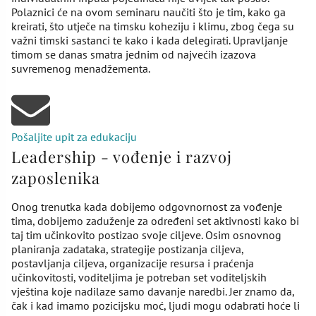
Polaznici će na ovom seminaru naučiti što je tim, kako ga
kreirati, što utječe na timsku koheziju i klimu, zbog čega su
važni timski sastanci te kako i kada delegirati. Upravljanje
timom se danas smatra jednim od najvećih izazova
suvremenog menadžementa.
Pošaljite upit za edukaciju
Leadership - vođenje i razvoj
zaposlenika
Onog trenutka kada dobijemo odgovnornost za vođenje
tima, dobijemo zaduženje za određeni set aktivnosti kako bi
taj tim učinkovito postizao svoje ciljeve. Osim osnovnog
planiranja zadataka, strategije postizanja ciljeva,
postavljanja ciljeva, organizacije resursa i praćenja
učinkovitosti, voditeljima je potreban set voditeljskih
vještina koje nadilaze samo davanje naredbi. Jer znamo da,
čak i kad imamo pozicijsku moć, ljudi mogu odabrati hoće li