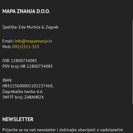
MAPA ZNANJA D.O.O.
Sjedište: Ede Murtića 6, Zagreb
Email:
info@mapaznanja.hr
Mob:
091/2311-323
OIB: 12800734085
PDV broj: HR 12800734085
IBAN:
HR3223600001102237469,
Zagrebačka banka d.d.
SWITF broj: ZABAHR2X
NEWSLETTER
Prijavite se na naš newsletter i dobivajte obavijesti o nadolazećim