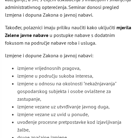
administrativnog opterećenja. Seminar donosi pregled
Izmjena i dopuna Zakona o javnoj nabavi.
Također, polaznici imaju priliku naučiti kako uključiti
mjerila
Zelene javne nabave
u postupke nabave s dodatnim
fokusom na područje nabave roba i usluga.
Izmjene i dopune Zakona o javnoj nabavi:
izmjene vrijednosnih pragova,
izmjene u području sukoba interesa,
izmjene u odnosu na okolnosti "nekažnjavanja"
gospodarskog subjekta i osobe ovlaštene za
zastupanje,
izmjene vezane uz utvrđivanje javnog duga,
izmjene vezane uz uvid u ponude,
uvođenje procesne pretpostavke kod izjavljivanja
žalbe,
druge značajne izmjene.