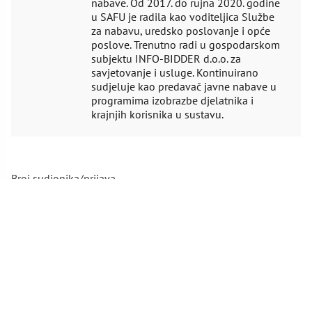
nabave. Od 2017. do rujna 2020. godine
u SAFU je radila kao voditeljica Službe
za nabavu, uredsko poslovanje i opće
poslove. Trenutno radi u gospodarskom
subjektu INFO-BIDDER d.o.o. za
savjetovanje i usluge. Kontinuirano
sudjeluje kao predavač javne nabave u
programima izobrazbe djelatnika i
krajnjih korisnika u sustavu.
Broj sudionika/prijava
Izmjene
i
dopune
Zakona
PRIJAVI SE NA SEMINAR
o
JN
i
Zelena