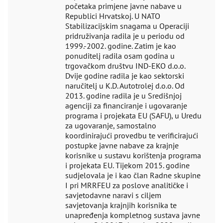
početaka primjene javne nabave u
Republici Hrvatskoj. U NATO
Stabilizacijskim snagama u Operaciji
pridruživanja radila je u periodu od
1999.-2002. godine. Zatim je kao
ponuditelj radila osam godina u
trgovačkom društvu IND-EKO d.o.o.
Dvije godine radila je kao sektorski
naručitelj u K.D. Autotrolej d.o.o. Od
2013. godine radila je u Središnjoj
agenciji za financiranje i ugovaranje
programa i projekata EU (SAFU), u Uredu
za ugovaranje, samostalno
koordinirajući provedbu te verificirajući
postupke javne nabave za krajnje
korisnike u sustavu korištenja programa
i projekata EU. Tijekom 2015. godine
sudjelovala je i kao član Radne skupine
I pri MRRFEU za poslove analitičke i
savjetodavne naravi s ciljem
savjetovanja krajnjih korisnika te
unapređenja kompletnog sustava javne