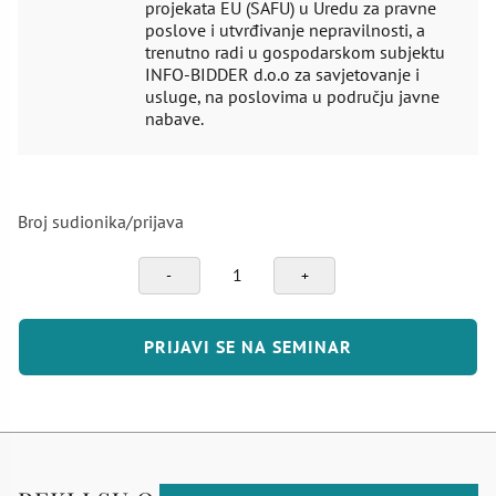
projekata EU (SAFU) u Uredu za pravne
poslove i utvrđivanje nepravilnosti, a
trenutno radi u gospodarskom subjektu
INFO-BIDDER d.o.o za savjetovanje i
usluge, na poslovima u području javne
nabave.
Broj sudionika/prijava
Javna
nabava
u
okviru
PRIJAVI SE NA SEMINAR
EU
fondova
i
provjera
od
strane
posredničkih