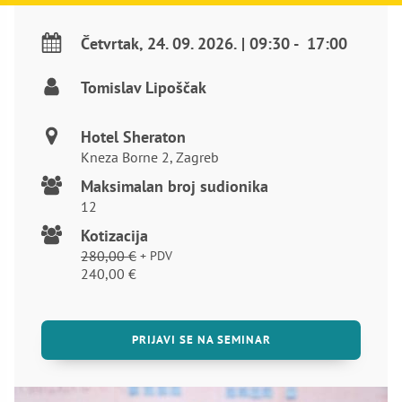
Četvrtak
,
24. 09. 2026.
|
09:30
-
17:00
Tomislav Lipoščak
Hotel Sheraton
Kneza Borne 2, Zagreb
Maksimalan broj sudionika
12
Kotizacija
280,00
€
+ PDV
Izvorna
Trenutna
240,00
€
cijena
cijena
bila
je:
je:
240,00 €.
PRIJAVI SE NA SEMINAR
280,00 €.