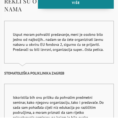
REKLI SU O
tijela
VIŠE
NAMA
količina
Usput moram pohvaliti predavanje, meni je osobno bilo
jedno od najboljih.. nadam se da ćete organizirati Javnu
nabavu u okviru EU fondova 2, sigurno ću se prijaviti.
Predavači su bili izvrsni, organizacija super.. čista petica.
STOMATOLOŠKA POLIKLINIKA ZAGREB
Iskoristila bih ovu priliku da pohvalim predmetni
seminar, kako njegovu organizaciju, tako i predavače. Do
sada sam pohađala cijeli niz edukacija po različitim
područjima, a moram priznati da sam rijetko
prisustvovala seminaru na kojem je bilo ovako