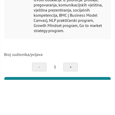
pregovaranja, komunikacijskih vještina,
vještina prezentiranja, socijalnih
kompetencija, BMC ( Business Model
Canvas), NLP praktičarski program,
Growth Mindset program, Go to market
strategy program.
Broj sudionika/prijava
Verbalna
samoobrana
i
postavljanje
PRIJAVI SE NA SEMINAR
granica
u
poslovnom
okruženju
količina