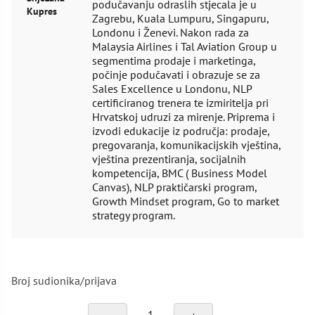
podučavanju odraslih stjecala je u
Kupres
Zagrebu, Kuala Lumpuru, Singapuru,
Londonu i Ženevi. Nakon rada za
Malaysia Airlines i Tal Aviation Group u
segmentima prodaje i marketinga,
počinje podučavati i obrazuje se za
Sales Excellence u Londonu, NLP
certificiranog trenera te izmiritelja pri
Hrvatskoj udruzi za mirenje. Priprema i
izvodi edukacije iz područja: prodaje,
pregovaranja, komunikacijskih vještina,
vještina prezentiranja, socijalnih
kompetencija, BMC ( Business Model
Canvas), NLP praktičarski program,
Growth Mindset program, Go to market
strategy program.
Broj sudionika/prijava
Teški