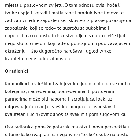
mjesta u poslovnom svijetu. O tom odnosu ovisi hoće li
tvrtke uspjeti izgraditi motivirane i produktivne timove te
zadržati vrijedne zaposlenike. Iskustvo iz prakse pokazuje da
zaposlenici koji se redovito susreću sa sukobima i
napetostima na poslu to iskustvo dijele s daleko više ljudi
nego što to čine oni koji rade u poticajnom i podržavajućem
okruženju — što dugoročno narušava i ugled tvrtke i
kvalitetu njene radne atmosfere.
O radionici
Komunikacija s teškim i zahtjevnim ljudima bilo da se radi o
kolegama, nadređenima, podređenima ili poslovnim
partnerima može biti naporna i iscrpljujuća. Ipak, uz
odgovarajuća znanja i vještine moguće je uspostaviti
kvalitetan i učinkovit odnos sa svakim tipom sugovornika.
Ova radionica pomaže polaznicima otkriti novu perspektivu
o tome kako reagirati na negativne i "teške" osobe na poslu