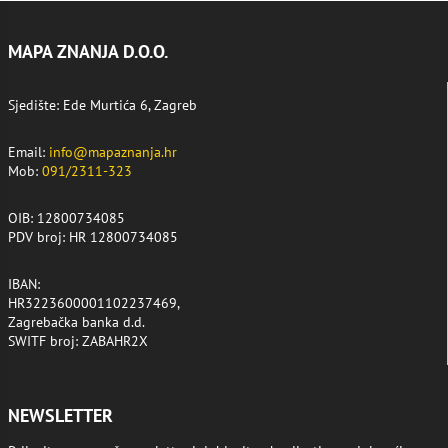
MAPA ZNANJA D.O.O.
Sjedište: Ede Murtića 6, Zagreb
Email:
info@mapaznanja.hr
Mob:
091/2311-323
OIB: 12800734085
PDV broj: HR 12800734085
IBAN:
HR3223600001102237469,
Zagrebačka banka d.d.
SWITF broj: ZABAHR2X
NEWSLETTER