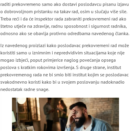
raditi prekovremeno samo ako dostavi poslodavcu pisanu izjavu
o dobrovoljnom pristanku na takav rad, osim u slučaju više sile.
Treba reći i da će inspektor rada zabraniti prekovremeni rad ako
štetno utječe na zdravlje, radnu sposobnost i sigurnost radnika,
odnosno ako se obavlja protivno odredbama navedenog članka.
Iz navedenog proizlazi kako poslodavac prekovremeni rad može
koristiti samo u iznimnim i nepredvidivim situacijama koje nije
mogao izbjeći, poput primjerice naglog povećanja opsega
poslova s kratkim rokovima izvršenja. S druge strane, institut
prekovremenog rada ne bi smio biti institut kojim se poslodavac
svakodnevno koristi kako bi u svojem poslovanju nadoknadio
nedostatak radne snage.