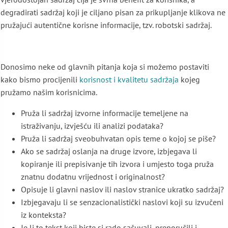
degradirati sadržaj koji je ciljano pisan za prikupljanje klikova ne
pružajući autentične korisne informacije, tzv. robotski sadržaj.
Donosimo neke od glavnih pitanja koja si možemo postaviti
kako bismo procijenili
korisnost i kvalitetu sadržaja
kojeg
pružamo našim korisnicima.
Pruža li sadržaj izvorne informacije temeljene na
istraživanju, izvješću ili analizi podataka?
Pruža li sadržaj sveobuhvatan opis teme o kojoj se piše?
Ako se sadržaj oslanja na druge izvore, izbjegava li
kopiranje ili prepisivanje tih izvora i umjesto toga pruža
znatnu dodatnu vrijednost i originalnost?
Opisuje li glavni naslov ili naslov stranice ukratko sadržaj?
Izbjegavaju li se senzacionalistički naslovi koji su izvučeni
iz konteksta?
Je li to tekst koji biste si rado sačuvali, preporučili i