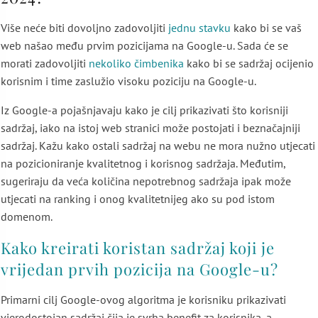
Više neće biti dovoljno zadovoljiti
jednu stavku
kako bi se vaš
web našao među prvim pozicijama na Google-u. Sada će se
morati zadovoljiti
nekoliko čimbenika
kako bi se sadržaj ocijenio
korisnim i time zaslužio visoku poziciju na Google-u.
Iz Google-a pojašnjavaju kako je cilj prikazivati što korisniji
sadržaj, iako na istoj web stranici može postojati i beznačajniji
sadržaj. Kažu kako ostali sadržaj na webu ne mora nužno utjecati
na pozicioniranje kvalitetnog i korisnog sadržaja. Međutim,
sugeriraju da veća količina nepotrebnog sadržaja ipak može
utjecati na ranking i onog kvalitetnijeg ako su pod istom
domenom.
Kako kreirati koristan sadržaj koji je
vrijedan prvih pozicija na Google-u?
Primarni cilj Google-ovog algoritma je korisniku prikazivati
vjerodostojan sadržaj čija je svrha benefit za korisnika, a