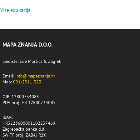
Više edukacija
MAPA ZNANJA D.O.O.
Sjedište: Ede Murtića 6, Zagreb
Email:
info@mapaznanja.hr
Mob:
091/2311-323
OIB: 12800734085
PDV broj: HR 12800734085
IBAN:
HR3223600001102237469,
Zagrebačka banka d.d.
SWITF broj: ZABAHR2X