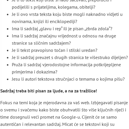
podijelili s prijateljima, kolegama, obitelji?
Je li ovo vrsta teksta koju biste mogli naknadno vidjeti u
novinama, knjizi ili enciklopediji?
Ima li sadržaj „glavu i rep“ ili je pisan „zbrda zdola“?
Ima li sadržaj značajnu vrijednost u odnosu na druge
stranice sa sličnim sadržajem?
Je li tekst pravopisno točan i stilski uredan?
Je li sadržaj preuzet s drugih stranica te višestruko dijeljen?
Pruža li sadržaj vjerodostojne informacija potkrijepljene
primjerima i dokazima?
Jesu li autori tekstova stručnjaci o temama o kojima pišu?
Sadržaj treba biti pisan za ljude, a na za tražilice!
Fokus na temi koja je mjerodavna za vaš web. Izbjegavati pisanje
o svemu i svačemu kako biste obuhvatili što više ključnih riječi i
time dosegnuli veći promet na Google-u. Cijenit će se samo
autentičan i relevantan sadržaj. Micat će se tekstovi koji su