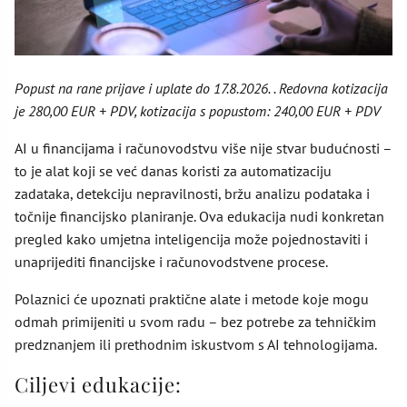
Popust na rane prijave i uplate do 17.8.2026. . Redovna kotizacija
je 280,00 EUR + PDV, kotizacija s popustom: 240,00 EUR + PDV
AI u financijama i računovodstvu više nije stvar budućnosti –
to je alat koji se već danas koristi za automatizaciju
zadataka, detekciju nepravilnosti, bržu analizu podataka i
točnije financijsko planiranje. Ova edukacija nudi konkretan
pregled kako umjetna inteligencija može pojednostaviti i
unaprijediti financijske i računovodstvene procese.
Polaznici će upoznati praktične alate i metode koje mogu
odmah primijeniti u svom radu – bez potrebe za tehničkim
predznanjem ili prethodnim iskustvom s AI tehnologijama.
Ciljevi edukacije: