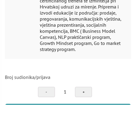
certificiranog trenera te izmiritelja pri
Hrvatskoj udruzi za mirenje. Priprema i
izvodi edukacije iz područja: prodaje,
pregovaranja, komunikacijskih vještina,
vještina prezentiranja, socijalnih
kompetencija, BMC ( Business Model
Canvas), NLP praktičarski program,
Growth Mindset program, Go to market
strategy program.
Broj sudionika/prijava
Upravljanje
vremenom
i
stresom
PRIJAVI SE NA SEMINAR
količina