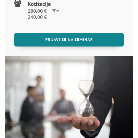
Kotizacija
280,00
€
+ PDV
Izvorna
Trenutna
240,00
€
cijena
cijena
bila
je:
je:
240,00 €.
PRIJAVI SE NA SEMINAR
280,00 €.