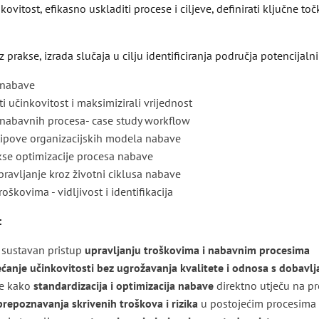
ovitost, efikasno uskladiti procese i ciljeve, definirati ključne to
z prakse, izrada slučaja u cilju identificiranja područja potencijaln
 nabave
 učinkovitost i maksimizirali vrijednost
 nabavnih procesa- case study workflow
tipove organizacijskih modela nabave
kse optimizacije procesa nabave
ravljanje kroz životni ciklusa nabave
roškovima - vidljivost i identifikacija
:
i sustavan pristup
upravljanju troškovima i nabavnim procesima
ćanje učinkovitosti bez ugrožavanja kvalitete i odnosa s dobavl
je kako
standardizacija i optimizacija nabave
direktno utječu na pr
prepoznavanja skrivenih troškova i rizika
u postojećim procesima