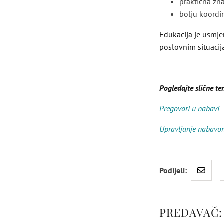
praktična zn
bolju koordin
Edukacija je usmj
poslovnim situacij
Pogledajte slične t
Pregovori u nabavi
Upravljanje nabavo
Podijeli:
PREDAVAČ