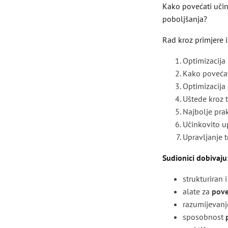
Kako povećati učink
poboljšanja?
Rad kroz primjere i
Optimizacija
Kako povećati
Optimizacija
Uštede kroz 
Najbolje pra
Učinkovito up
Upravljanje t
Sudionici dobivaju
strukturiran 
alate za
pove
razumijevan
sposobnost