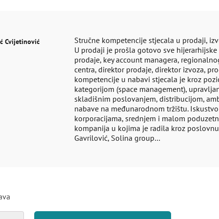
Stručne kompetencije stjecala u prodaji, i
ć Cvijetinović
U prodaji je prošla gotovo sve hijerarhijske
prodaje, key account managera, regionalnog
centra, direktor prodaje, direktor izvoza, 
kompetencije u nabavi stjecala je kroz poz
kategorijom (space management), upravljan
skladišnim poslovanjem, distribucijom, am
nabave na međunarodnom tržištu. Iskustvo 
korporacijama, srednjem i malom poduzetni
kompanija u kojima je radila kroz poslovnu 
Gavrilović, Solina group…
java