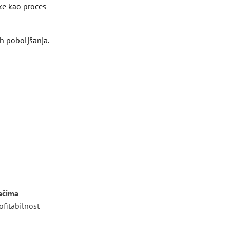
čke kao proces
ih poboljšanja.
jačima
ofitabilnost