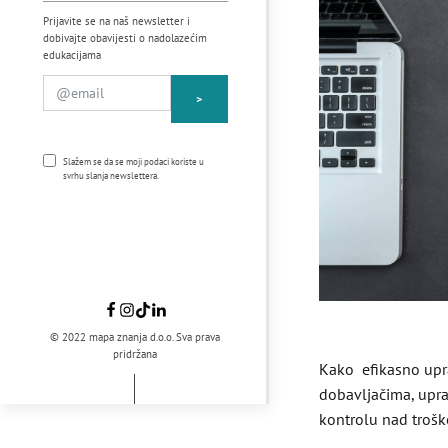
Prijavite se na naš newsletter i
dobivajte obavijesti o nadolazećim
edukacijama
>
Slažem se da se moji podaci koriste u
svrhu slanja newslettera.
© 2022 mapa znanja d.o.o. Sva prava
pridržana
Kako efikasno uprav
dobavljačima, uprav
kontrolu nad trošk