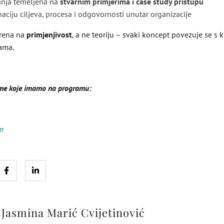
anja temeljena na
stvarnim primjerima i case study pristupu
aciju ciljeva, procesa i odgovornosti unutar organizacije
erena na
primjenjivost
, a ne teoriju – svaki koncept povezuje se s
ama.
eme koje imamo na programu:
m
:
Jasmina Marić Cvijetinović