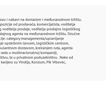
zvozu i nabavi na domaćem i međunarodnom tržištu.
 pozicije od prodavača, komercijalista, voditelja
 voditelja prodaje, voditelja prodajno logističkog
prodajnog agenta na međunarodnom tržištu. Stručne
icije: category managementa/upravljanje
je opskrbnim lancem, logističkim centrom,
bulantnom dostavom, kreiranjem ruta, agenta
rada u multinacionalnoj kompaniji,
štvu, te u privatnom poduzetništvu . Neke od
karijeru su Vindija, Konzum, Pik Vrbovec,