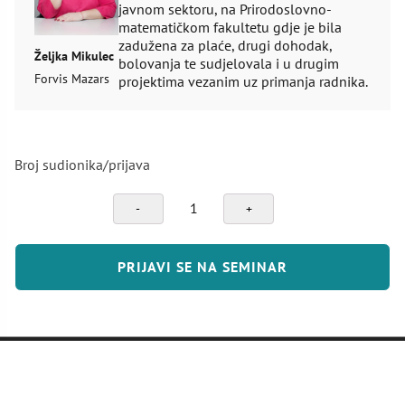
javnom sektoru, na Prirodoslovno-
matematičkom fakultetu gdje je bila
zadužena za plaće, drugi dohodak,
Željka Mikulec
bolovanja te sudjelovala i u drugim
Forvis Mazars
projektima vezanim uz primanja radnika.
Broj sudionika/prijava
Bolovanja
-
privremena
nesposobnost
PRIJAVI SE NA SEMINAR
za
rad
količina
MAPA ZNANJA D.O.O.