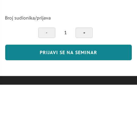
Broj sudionika/prijava
Upravljanje
promjenama
(Change
management)
PRIJAVI SE NA SEMINAR
količina
MAPA ZNANJA D.O.O.
Sjedište: Ede Murtića 6, Zagreb
Email:
info@mapaznanja.hr
Mob:
091/2311-323