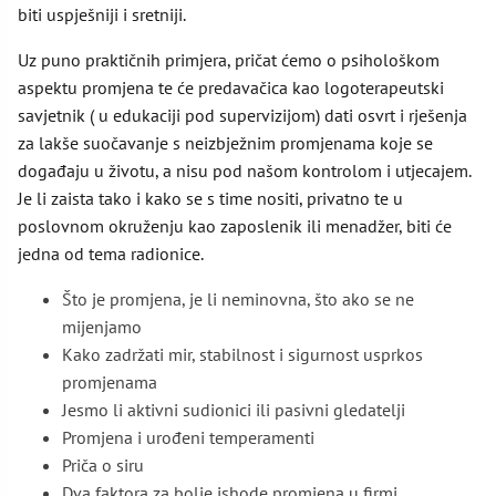
biti uspješniji i sretniji.
Uz puno praktičnih primjera, pričat ćemo o psihološkom
aspektu promjena te će predavačica kao logoterapeutski
savjetnik ( u edukaciji pod supervizijom) dati osvrt i rješenja
za lakše suočavanje s neizbježnim promjenama koje se
događaju u životu, a nisu pod našom kontrolom i utjecajem.
Je li zaista tako i kako se s time nositi, privatno te u
poslovnom okruženju kao zaposlenik ili menadžer, biti će
jedna od tema radionice.
Što je promjena, je li neminovna, što ako se ne
mijenjamo
Kako zadržati mir, stabilnost i sigurnost usprkos
promjenama
Jesmo li aktivni sudionici ili pasivni gledatelji
Promjena i urođeni temperamenti
Priča o siru
Dva faktora za bolje ishode promjena u firmi