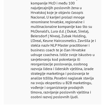
kompanije McD i među 100
najutjecajnijih poslovnih žena u
Hrvatskoj koje je objavio časopis
Nacional. U karijeri prolazi mnoge
renomirane hrvatske, regionalne i
multinacionalne kompanije kao što su
McDonald's, Lura d.d. ( Dukat, Sirela),
Beiersdorf ( Nivea), Zubak Holding,
L'Oreal, Keune Haircosmetics. Završila je i
stekla naziv NLP Master practitioner i
business coach te je član Hrvatske
udruge coacheva. Ističe svoje iskustvo u
savjetovanju kod pokretanja ili
reorganizacije poslovanja, osobnog
razvoja lidera i liderskih vještina, izrade
strategije marketinga i poslovanja te
analize tržišta. Posebni naglasak stavlja
na svoju ekspertizu u B2B marketingu,
vođenje i organiziranje prodajnih
timova, razvijanje poslovnih vještina i
osobni razvoj poslovnih ljudi.