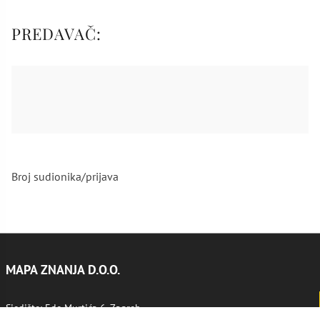
PREDAVAČ:
Broj sudionika/prijava
MAPA ZNANJA D.O.O.
Sjedište: Ede Murtića 6, Zagreb