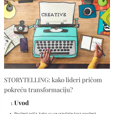
STORYTELLING: kako lideri pričom
pokreću transformaciju?
Uvod
Povijest priča, kako su se razvijale kroz povijest