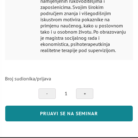
namijenjenih rukovoditeljima i
zaposlenicima. Svojim širokim
područjem znanja i višegodišnjim
iskustvom motivira pokaznike na
primjenu naučenog, kako u poslovnom
tako i u osobnom životu. Po obrazovanju
je magistra socijalnog rada i
ekonomistica, psihoterapeutkinja
realitetne terapije pod supervizijom.
Broj sudionika/prijava
Mentalno
zdravlje
u
organizacijama
PRIJAVI SE NA SEMINAR
količina