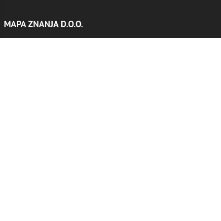
MAPA ZNANJA D.O.O.
Sjedište: Ede Murtića 6, Zagreb
Email:
info@mapaznanja.hr
Mob:
091/2311-323
OIB: 12800734085
PDV broj: HR 12800734085
IBAN:
HR3223600001102237469,
Zagrebačka banka d.d.
SWITF broj: ZABAHR2X
NEWSLETTER