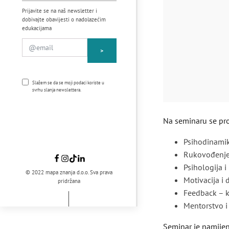
Prijavite se na naš newsletter i
dobivajte obavijesti o nadolazećim
edukacijama
>
Slažem se da se moji podaci koriste u
svrhu slanja newslettera.
Na seminaru se pro
Psihodinamik
Rukovođenje i
Psihologija 
© 2022 mapa znanja d.o.o. Sva prava
Motivacija i 
pridržana
Feedback – k
Mentorstvo i
Seminar je namijen