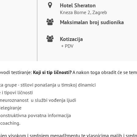
Hotel Sheraton
Kneza Borne 2, Zagreb
Maksimalan broj sudionika
Kotizacija
+ PDV
vodi testiranje:
Koji si tip ličnosti?
A nakon toga obradit će se tem
a grupe - stilovi ponašanja u timskoj dinamici
 tipovi ličnosti
i neuroznanost u službi vođenja ljudi
delegiranje
onstruktivna povratna informacija
 coaching.
jen visokom i srednjem menadžmentu te vlasnicima malih i srednji