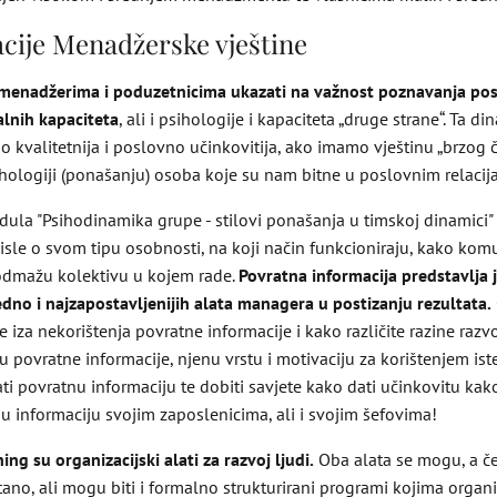
cije Menadžerske vještine
 menadžerima i poduzetnicima ukazati na važnost poznavanja pos
alnih kapaciteta
, ali i psihologije i kapaciteta „druge strane“. Ta d
o kvalitetnija i poslovno učinkovitija, ako imamo vještinu „brzog či
hologiji (ponašanju) osoba koje su nam bitne u poslovnim relacij
la "Psihodinamika grupe - stilovi ponašanja u timskoj dinamici" 
sle o svom tipu osobnosti, na koji način funkcioniraju, kako komun
odmažu kolektivu u kojem rade.
Povratna informacija predstavlja 
jedno i najzapostavljenijih alata managera u postizanju rezultata.
ije iza nekorištenja povratne informacije i kako različite razine raz
u povratne informacije, njenu vrstu i motivaciju za korištenjem ist
i povratnu informaciju te dobiti savjete kako dati učinkovitu kako
u informaciju svojim zaposlenicima, ali i svojim šefovima!
ng su organizacijski alati za razvoj ljudi.
Oba alata se mogu, a čes
no, ali mogu biti i formalno strukturirani programi kojima organiz