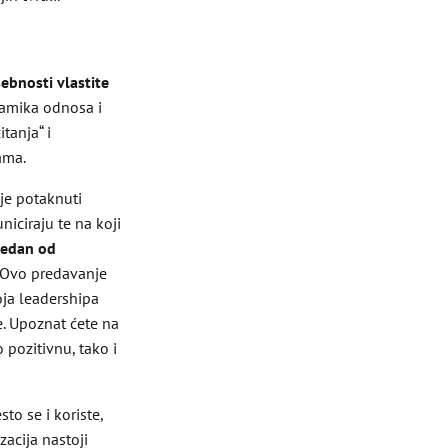
ebnosti vlastite
inamika odnosa i
tanja“ i
ama.
je potaknuti
iciraju te na koji
jedan od
Ovo predavanje
voja leadershipa
e. Upoznat ćete na
 pozitivnu, tako i
to se i koriste,
acija nastoji