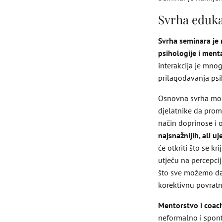
Svrha eduka
Svrha seminara je
psihologije i ment
interakcija je mnog
prilagođavanja psi
Osnovna svrha modu
djelatnike da promi
način doprinose i 
najsnažnijih, ali u
će otkriti što se kr
utječu na percepcij
što sve možemo dat
korektivnu povratn
Mentorstvo i coachi
neformalno i sponta