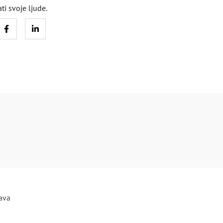
ati svoje ljude.
:
java