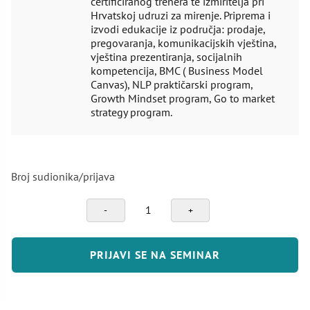
certificiranog trenera te izmiritelja pri
Hrvatskoj udruzi za mirenje. Priprema i
izvodi edukacije iz područja: prodaje,
pregovaranja, komunikacijskih vještina,
vještina prezentiranja, socijalnih
kompetencija, BMC ( Business Model
Canvas), NLP praktičarski program,
Growth Mindset program, Go to market
strategy program.
Broj sudionika/prijava
Komunikacija
i
davanje
povratne
PRIJAVI SE NA SEMINAR
informacije
količina