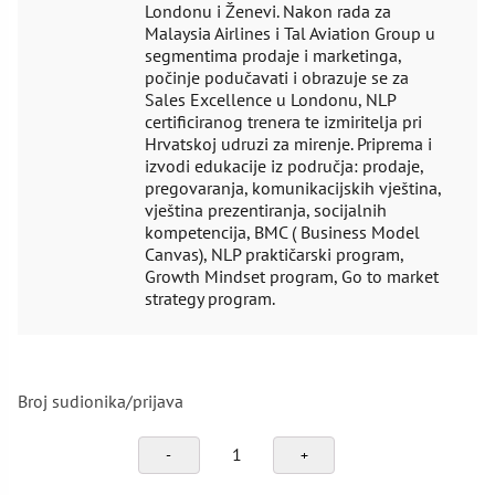
Londonu i Ženevi. Nakon rada za
Malaysia Airlines i Tal Aviation Group u
segmentima prodaje i marketinga,
počinje podučavati i obrazuje se za
Sales Excellence u Londonu, NLP
certificiranog trenera te izmiritelja pri
Hrvatskoj udruzi za mirenje. Priprema i
izvodi edukacije iz područja: prodaje,
pregovaranja, komunikacijskih vještina,
vještina prezentiranja, socijalnih
kompetencija, BMC ( Business Model
Canvas), NLP praktičarski program,
Growth Mindset program, Go to market
strategy program.
Broj sudionika/prijava
Kako
se
nositi