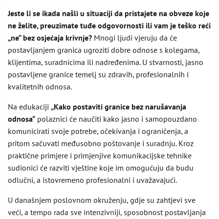
Jeste li se ikada našli u situaciji da pristajete na obveze koje
ne želite, preuzimate tuđe odgovornosti ili vam je teško reći
„ne“ bez osjećaja krivnje?
Mnogi ljudi vjeruju da će
postavljanjem granica ugroziti dobre odnose s kolegama,
klijentima, suradnicima ili nadređenima. U stvarnosti, jasno
postavljene granice temelj su zdravih, profesionalnih i
kvalitetnih odnosa.
Na edukaciji
„Kako postaviti granice bez narušavanja
odnosa“
polaznici će naučiti kako jasno i samopouzdano
komunicirati svoje potrebe, očekivanja i ograničenja, a
pritom sačuvati međusobno poštovanje i suradnju. Kroz
praktične primjere i primjenjive komunikacijske tehnike
sudionici će razviti vještine koje im omogućuju da budu
odlučni, a istovremeno profesionalni i uvažavajući.
U današnjem poslovnom okruženju, gdje su zahtjevi sve
veći, a tempo rada sve intenzivniji, sposobnost postavljanja