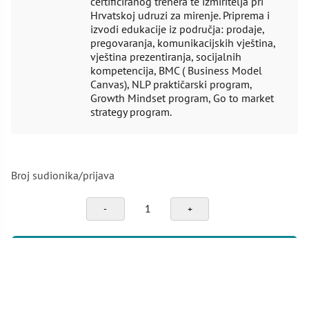
certificiranog trenera te izmiritelja pri
Hrvatskoj udruzi za mirenje. Priprema i
izvodi edukacije iz područja: prodaje,
pregovaranja, komunikacijskih vještina,
vještina prezentiranja, socijalnih
kompetencija, BMC ( Business Model
Canvas), NLP praktičarski program,
Growth Mindset program, Go to market
strategy program.
Broj sudionika/prijava
Kako
postaviti
granice
bez
PRIJAVI SE NA SEMINAR
narušavanja
odnosa
količina