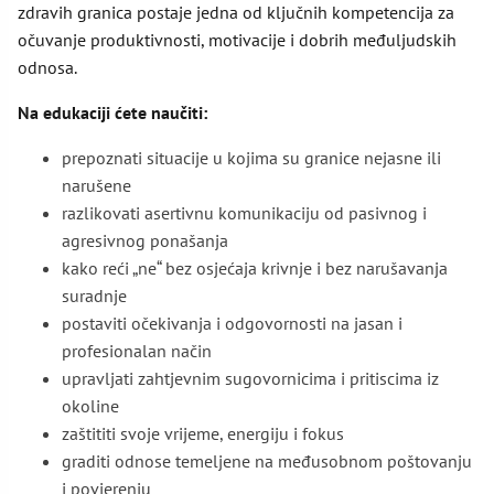
zdravih granica postaje jedna od ključnih kompetencija za
očuvanje produktivnosti, motivacije i dobrih međuljudskih
odnosa.
Na edukaciji ćete naučiti:
prepoznati situacije u kojima su granice nejasne ili
narušene
razlikovati asertivnu komunikaciju od pasivnog i
agresivnog ponašanja
kako reći „ne“ bez osjećaja krivnje i bez narušavanja
suradnje
postaviti očekivanja i odgovornosti na jasan i
profesionalan način
upravljati zahtjevnim sugovornicima i pritiscima iz
okoline
zaštititi svoje vrijeme, energiju i fokus
graditi odnose temeljene na međusobnom poštovanju
i povjerenju