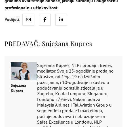
gradimo kvalitetnije odnose, jasniju suradnju i dugoročnu
profesionalnu učinkovitost.
Podijeli:
PREDAVAČ:
Snježana Kupres
Snježana Kupres, NLP i prodajni trener,
medijator. Svoje 25-ogodišnje prodajno
iskustvo, od čega 19 na izvršnim
pozicijama, i 10-ogodišnje iskustvo u
Snježana
podučavanju odraslih stjecala je u
Kupres
Zagrebu, Kuala Lumpuru, Singapuru,
Londonu i Ženevi. Nakon rada za
Malaysia Airlines i Tal Aviation Group u
segmentima prodaje i marketinga,
počinje podučavati i obrazuje se za
Sales Excellence u Londonu, NLP