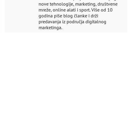
nove tehnologije, marketing, društvene
mreže, online alati i sport. Više od 10
godina piše blog članke i drži
predavanja iz područja digitalnog
marketinga.
Broj sudionika/prijava
Digitalni
marketing
za
početnike
PRIJAVI SE NA SEMINAR
količina
MAPA ZNANJA D.O.O.