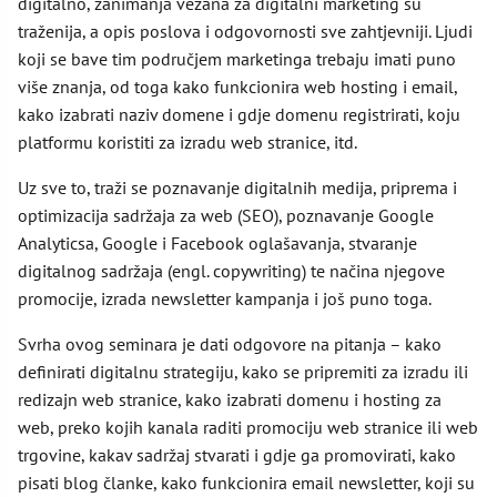
digitalno, zanimanja vezana za digitalni marketing su
traženija, a opis poslova i odgovornosti sve zahtjevniji. Ljudi
koji se bave tim područjem marketinga trebaju imati puno
više znanja, od toga kako funkcionira web hosting i email,
kako izabrati naziv domene i gdje domenu registrirati, koju
platformu koristiti za izradu web stranice, itd.
Uz sve to, traži se poznavanje digitalnih medija, priprema i
optimizacija sadržaja za web (SEO), poznavanje Google
Analyticsa, Google i Facebook oglašavanja, stvaranje
digitalnog sadržaja (engl. copywriting) te načina njegove
promocije, izrada newsletter kampanja i još puno toga.
Svrha ovog seminara je dati odgovore na pitanja – kako
definirati digitalnu strategiju, kako se pripremiti za izradu ili
redizajn web stranice, kako izabrati domenu i hosting za
web, preko kojih kanala raditi promociju web stranice ili web
trgovine, kakav sadržaj stvarati i gdje ga promovirati, kako
pisati blog članke, kako funkcionira email newsletter, koji su