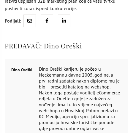
razviti uspješan B2B marketing plan koji će vašu tvrtku
postaviti korak ispred konkurencije.
Podijeli:
PREDAVAČ:
Dino Oreški
Dino Oreški karijeru je počeo u
Dino Oreški
Neckermannu davne 2005. godine, a
prvi radni zadatak nakon diplome mu je
bio – preseliti katalog na webshop.
Nakon toga postaje voditelj eCommerce
odjela u Quelleu gdje je zadužen za
vođenje tima i u to vrijeme najvećeg
webshopa u Hrvatskoj. Potom prelazi u
KG Mediju, agenciju specijaliziranu za
promociju hrvatske turističke ponude
gdje provodi online oglašivačke