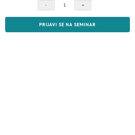
B2B
marketing
količina
PRIJAVI SE NA SEMINAR
MAPA ZNANJA D.O.O.
Sjedište: Ede Murtića 6, Zagreb
Email:
info@mapaznanja.hr
Mob:
091/2311-323
OIB: 12800734085
PDV broj: HR 12800734085
IBAN: